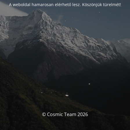
A weboldal hamarosan elérhető lesz. Köszönjük türelmét!
© Cosmic Team 2026