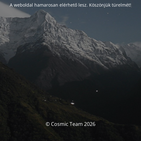
A weboldal hamarosan elérhető lesz. Köszönjük türelmét!
© Cosmic Team 2026