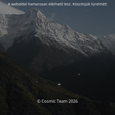
A weboldal hamarosan elérhető lesz. Köszönjük türelmét!
© Cosmic Team 2026