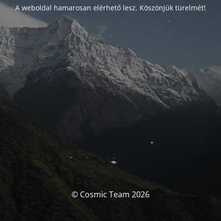
A weboldal hamarosan elérhető lesz. Köszönjük türelmét!
© Cosmic Team 2026