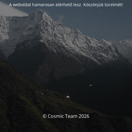
A weboldal hamarosan elérhető lesz. Köszönjük türelmét!
© Cosmic Team 2026