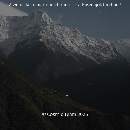
A weboldal hamarosan elérhető lesz. Köszönjük türelmét!
© Cosmic Team 2026