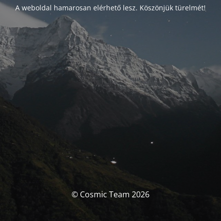
A weboldal hamarosan elérhető lesz. Köszönjük türelmét!
© Cosmic Team 2026