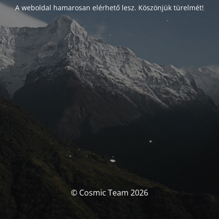
A weboldal hamarosan elérhető lesz. Köszönjük türelmét!
© Cosmic Team 2026