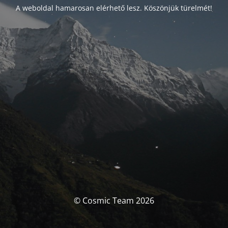
A weboldal hamarosan elérhető lesz. Köszönjük türelmét!
© Cosmic Team 2026