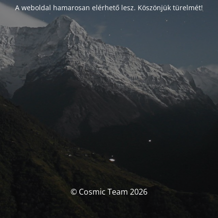
A weboldal hamarosan elérhető lesz. Köszönjük türelmét!
© Cosmic Team 2026