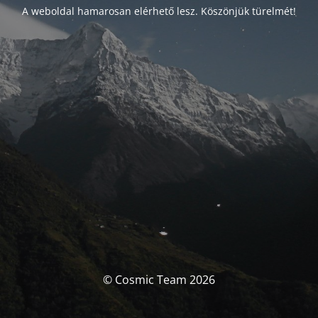
A weboldal hamarosan elérhető lesz. Köszönjük türelmét!
© Cosmic Team 2026