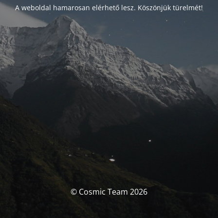
A weboldal hamarosan elérhető lesz. Köszönjük türelmét!
© Cosmic Team 2026