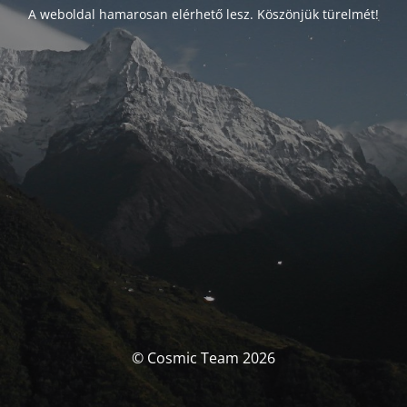
A weboldal hamarosan elérhető lesz. Köszönjük türelmét!
© Cosmic Team 2026