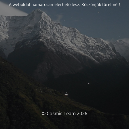
A weboldal hamarosan elérhető lesz. Köszönjük türelmét!
© Cosmic Team 2026