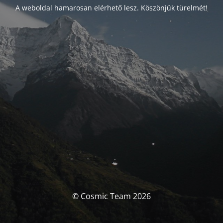
A weboldal hamarosan elérhető lesz. Köszönjük türelmét!
© Cosmic Team 2026