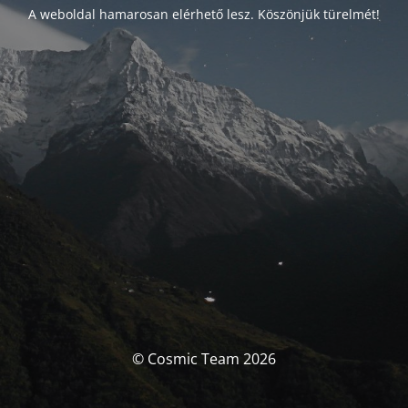
A weboldal hamarosan elérhető lesz. Köszönjük türelmét!
© Cosmic Team 2026