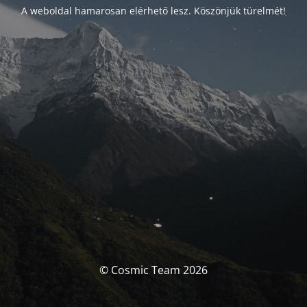
A weboldal hamarosan elérhető lesz. Köszönjük türelmét!
© Cosmic Team 2026