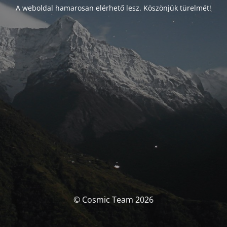
A weboldal hamarosan elérhető lesz. Köszönjük türelmét!
© Cosmic Team 2026