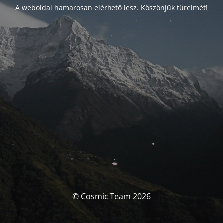
A weboldal hamarosan elérhető lesz. Köszönjük türelmét!
© Cosmic Team 2026