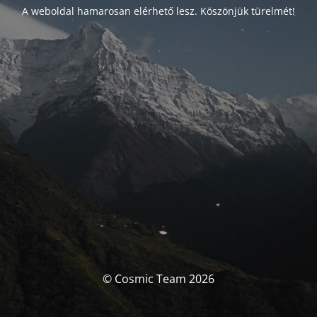
A weboldal hamarosan elérhető lesz. Köszönjük türelmét!
© Cosmic Team 2026