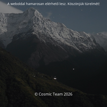
A weboldal hamarosan elérhető lesz. Köszönjük türelmét!
© Cosmic Team 2026