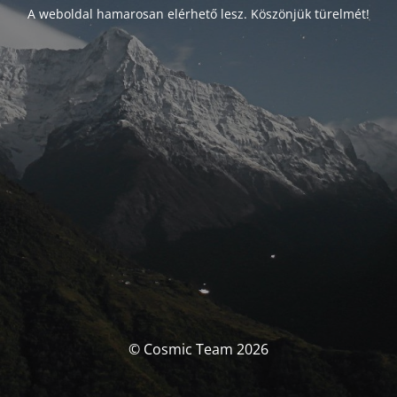
A weboldal hamarosan elérhető lesz. Köszönjük türelmét!
© Cosmic Team 2026