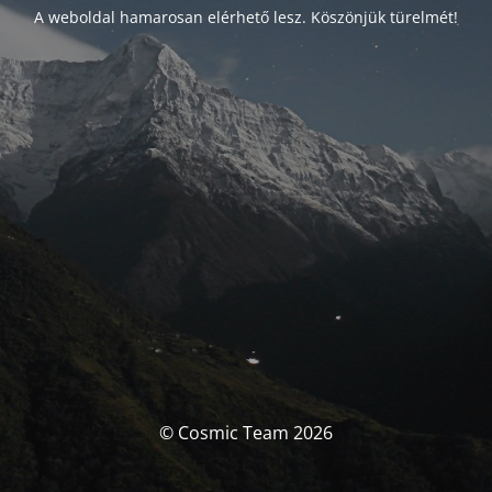
A weboldal hamarosan elérhető lesz. Köszönjük türelmét!
© Cosmic Team 2026