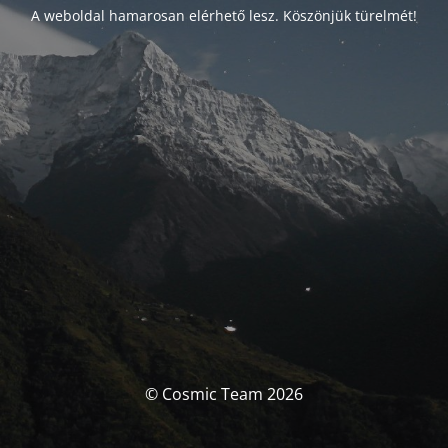
A weboldal hamarosan elérhető lesz. Köszönjük türelmét!
© Cosmic Team 2026