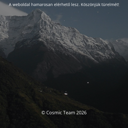
A weboldal hamarosan elérhető lesz. Köszönjük türelmét!
© Cosmic Team 2026