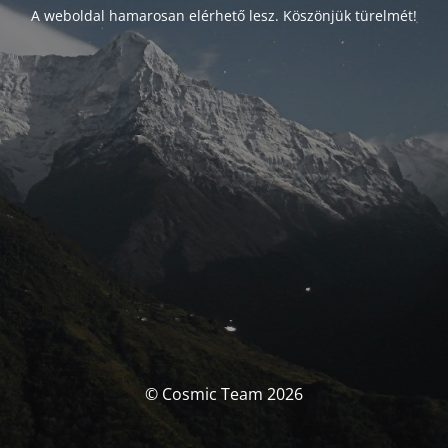
A weboldal hamarosan elérhető lesz. Köszönjük türelmét!
© Cosmic Team 2026