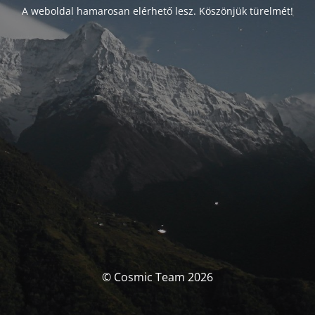
A weboldal hamarosan elérhető lesz. Köszönjük türelmét!
© Cosmic Team 2026